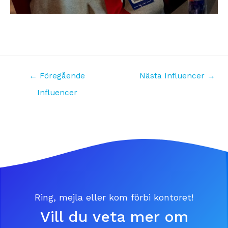
←
Föregående
Nästa Influencer
→
Influencer
Ring, mejla eller kom förbi kontoret!
Vill du veta mer om