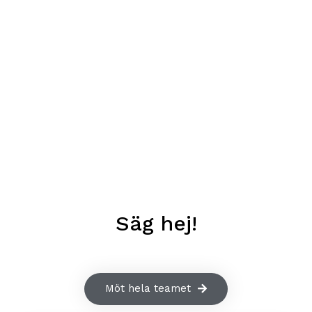
Säg hej!
Möt hela teamet